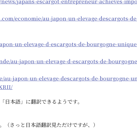
m/news/japans-escargot-entrepreneur-achieves-imp
e.com/economie/au-japon-un-elevage-descargots-d
-japon-un-elevage-d-escargots-de-bourgogne-uniqu
onde/au-japon-un-elevage-d-escargots-de-bourgog
de/au-japon-un-elevage-descargots-de-bourgogne-
RII/
「日本語」に翻訳できるようです。
。（さっと日本語翻訳見ただけですが、）