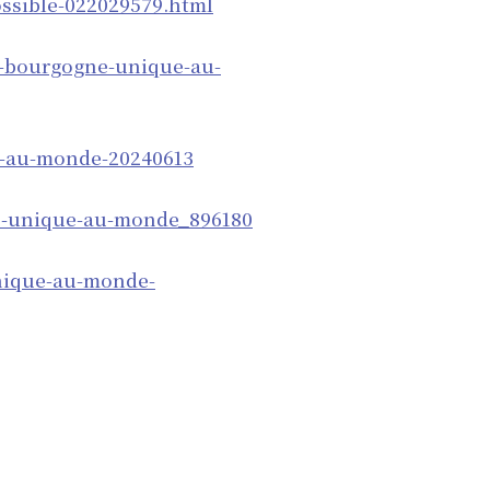
ossible-022029579.html
e-bourgogne-unique-au-
e-au-monde-20240613
ne-unique-au-monde_896180
unique-au-monde-